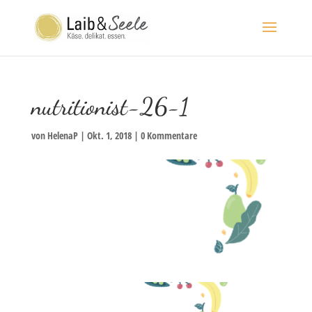
nutritionist-26-1
von
HelenaP
|
Okt. 1, 2018
|
0 Kommentare