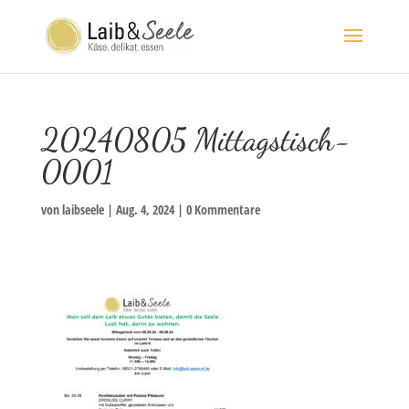
20240805 Mittagstisch-
0001
von
laibseele
|
Aug. 4, 2024
|
0 Kommentare